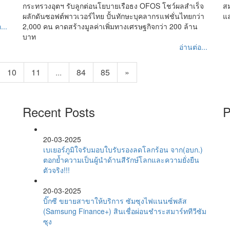
กระทรวงอุตฯ รับลูกต่อนโยบายเรือธง OFOS โชว์ผลสำเร็จ
สม
ผลักดันซอฟต์พาวเวอร์ไทย ปั้นทักษะบุคลากรแฟชั่นไทยกว่า
แ
...
2,000 คน คาดสร้างมูลค่าเพิ่มทางเศรษฐกิจกว่า 200 ล้าน
บาท
อ่านต่อ...
10
11
...
84
85
»
Recent Posts
P
20-03-2025
เบเยอร์ภูมิใจรับมอบใบรับรองลดโลกร้อน จาก(อบก.)
ตอกย้ำความเป็นผู้นำด้านสีรักษ์โลกและความยั่งยืน
ตัวจริง!!!
20-03-2025
บิ๊กซี ขยายสาขาให้บริการ ซัมซุงไฟแนนซ์พลัส
(Samsung Finance+) สินเชื่อผ่อนชำระสมาร์ททีวีซัม
ซุง