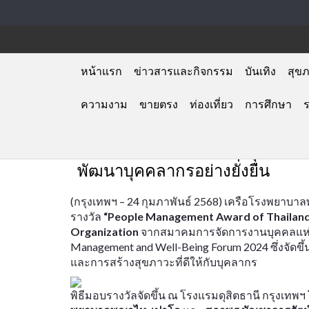
หน้าแรก
ข่าวสารและกิจกรรม
บันเทิง
สุข
ความงาม
ขายตรง
ท่องเที่ยว
การศึกษา
01-03-2025
เครือ รพ. พญาไท-เปาโล คว้า 2 
Award 2024” จากความมุ่งมั่นใน
พัฒนาบุคคลากรอย่างยั่งยืน
(กรุงเทพฯ – 24 กุมภาพันธ์ 2568) เครือโรงพยาบ
รางวัล
“People Management Award of Thailand 2
Organization
จากสมาคมการจัดการงานบุคคลแห่ง
Management and Well-Being Forum 2024 ซึ่งจัดขึ้
และการสร้างสุขภาวะที่ดีให้กับบุคลากร
พิธีมอบรางวัลจัดขึ้น ณ โรงแรมดุสิตธานี กรุงเทพฯ