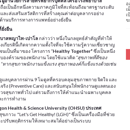
น์ ผู้อำนวยการสายทรัพยากรบุคคล เครือโรงพยาบาล
อ
 ซึ่งถือเป็นอีกหนึ่งความภาคภูมิใจที่สะท้อนถึงมาตรฐานระดับ
เ
ะส่งเสริมสวัสดิการที่สร้างคุณค่าต่อบุคลากรอย่าง
เ
นด้านบริการทางการแพทย์อย่างยั่งยืน
ข
ั่งยืน
พยาบาลพญาไท-เปาโล
กล่าวว่า หนึ่งในกลยุทธ์สำคัญที่ทำให้
ียรตินี้เกิดจากความตั้งใจที่จะใช้ความรู้ความเชี่ยวชาญ
 จนเป็นที่มาของ โครงการ “
Healthy Together”
ซึ่งเป็นหนึ่ง
แบบองค์รวมของพนักงาน โดยใช้แนวคิด
“สุขภาพที่ดีของ
ือ “หากสุขภาพนักงานแข็งแรง สุขภาพองค์ก็แข็งแรงด้วยเช่น
ดูแลบุคลากรผ่าน 9 โมดูลที่ครอบคลุมสุขภาพกาย จิตใจ และ
้นจริง (Preventive Care) และสนับสนุนให้พนักงานดูแลตนเอง
ตรวจสุขภาพทั่วไป แต่รวมถึงการให้คำแนะนำเฉพาะบุคคล
ตและการทำงาน
on Health & Science University (OHSU) ประเทศ
ะ "Let's Get Healthy! (LGH)" ซึ่งเป็นเครื่องมือที่ช่วย
ะปรับพฤติกรรมให้เหมาะสมได้อย่างเป็นระบบ