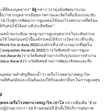
ะที่ดีของบุคลากร”
อัฐ
กล่าว “เรามุ่งมั่นพัฒนาระบบ
เชื่อว่าหากบุคลากรมีสุขภาพกายและจิตใจที่แข็งแรงจะขับ
ล่าวนำไปสู่การพัฒนาการดูแลคนไข้ของโรงพยาบาลที่พร้อม
กับคนไข้ได้อย่างมีประสิทธิผล ”
เดินหน้ายกระดับมาตรฐานการดูแลบุคลากรในระดับสากล
ข้ โดยก่อนหน้านี้องค์กรเคยได้รับรางวัลจากเวทีระดับ
Work for in Asia 2022
(องค์กรที่น่าทำงานมากที่สุดใน
g Companies Awards 2022
(รางวัลพิเศษด้านการดูแล
tion Awards
(รางวัลพิเศษด้านการปรับรูปแบบการทำงาน
place Award
(รางวัลพิเศษด้านการพัฒนาสังคมและสิ่ง
ึ่งหมุดหมายสำคัญที่ตอกย้ำว่า เครือโรงพยาบาลพญาไท-
นที่ทันสมัยและเป็นต้นแบบให้กับองค์กรอื่นๆ ในการดูแลสุข
์
กรบุคคล เครือโรงพยาบาลพญาไท-เปาโล
กล่าวเพิ่มเติม “ด้วย
ผู้ป่วยมากกว่า 3.8 ล้านคนต่อปี อีกทั้งให้บริการสุขภาพ