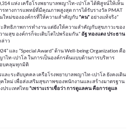
314 แห่ง เครือโรงพยาบาลพญาไท-เปาโล ได้พิสูจน์ให้เห็น
ทางการแพทย์ที่มีคุณภาพสูงสุด การได้รับรางวัล PMAT
ฐานใหม่ขององค์กรที่ให้ความสำคัญกับ
“คน”
อย่างแท้จริง”
่อประสิทธิภาพการทำงาน แต่ยังให้ความสำคัญกับสุขภาวะของ
วามสุข องค์กรก็จะเติบโตไปพร้อมกัน”
อัฐ ทองแตง ประธาน
ล่าว
4” และ “Special Award” ด้าน Well-being Organization คือ
ลพญาไท-เปาโล ในการเป็นองค์กรต้นแบบด้านการบริหาร
บคลุมทุกมิติ
ค์กรและระดับบุคคล เครือโรงพยาบาลพญาไท-เปาโล ยังคงเดิน
คใหม่ เพื่อส่งเสริมสุขภาพของพนักงานและสร้างมาตรฐาน
ของประเทศไทย
“เพราะเราเชื่อว่า การดูแลคน คือการดูแล