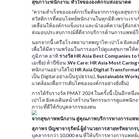
สุขภาวะพนักงาน: หัวใจขององค์กรแห่งอนาคต
“ความสำเร็จขององค์กรเริ่มต้นจากการดูแลสุขภาว
สวัสดิการที่ตอบโจทย์พนักงานในทุกมิติ เพราะเรา
เคลื่อนให้องค์กรแข็งแรง และนำองค์ความรู้ดังก
ส่งมอบประสบการณ์ที่ดีจากบริการด้านการแพทย์ให้
นอกจากนี้ เครือโรงพยาบาลพญาไท-เปาโล ยังคง
เพื่อให้มีความพร้อมในการออกไปดูแลสุขภาพให้คนไ
ภูมิภาค อาทิ
รางวัล HR Asia Best Companies to 
เอเชีย) ห้าปีซ้อน ,
We Care: HR Asia Most Carin
พนักงานอย่างใส่ใจ)
HR Asia Digital Transforma
เป็น Digital อย่างเป็นรูปธรรม),
Sustainable Work
แวดล้อมเพื่อการเติบโตขององค์กรอย่างยั่งยืน)
การได้รับรางวัล PMAT 2024 ในครั้งนี้ เป็นอีกหน
เปาโล ยังคงเดินหน้าสร้างนวัตกรรมการดูแลพนักงา
ภาวะที่ดีให้กับบุคลากรของตน
จากสุขภาพพนักงาน สู่คุณภาพบริการทางการแพทย
สุภาพร บัญชาจารุรัตน์ ผู้อำนวยการสายทรัพยา
บุคลากรกว่า 10,000 คน ที่ให้บริการทางการแพทย์แก่