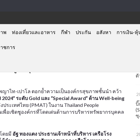
ภาพ
ท่องเที่ยวและอาหาร
กีฬา
ประกัน
อสังหา
การเงิน-หุ้
ราชการ
2
รางวัลใหญ่ “People Management
เ
การดูแลสุขภาวะที่ดีและการจัดการ
ต
ตั
าลพญาไท-เปาโล ตอกย้ำความเป็นองค์กรสุขภาพชั้นนำ คว้า
2
024” ระดับ Gold และ “Special Award” ด้าน Well-being
บ
ประเทศไทย (PMAT) ในงาน Thailand People
(
นเพื่อเชิดชูองค์กรที่โดดเด่นด้านการบริหารทรัพยากรบุคคล
ซุ
 โดยมี
อัฐ ทองแตง ประธานเจ้าหน้าที่บริหาร เครือโรง
2