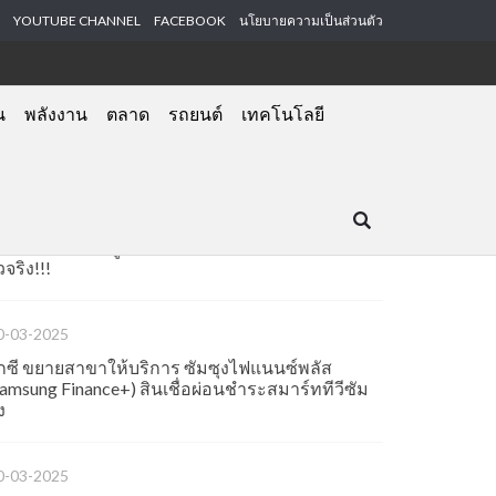
YOUTUBE CHANNEL
FACEBOOK
นโยบายความเป็นส่วนตัว
น
พลังงาน
ตลาด
รถยนต์
เทคโนโลยี
RECENT POST
0-03-2025
บเยอร์ภูมิใจรับมอบใบรับรองลดโลกร้อน จาก(อบก.)
อกย้ำความเป็นผู้นำด้านสีรักษ์โลกและความยั่งยืน
วจริง!!!
0-03-2025
ิ๊กซี ขยายสาขาให้บริการ ซัมซุงไฟแนนซ์พลัส
Samsung Finance+) สินเชื่อผ่อนชำระสมาร์ททีวีซัม
ง
0-03-2025