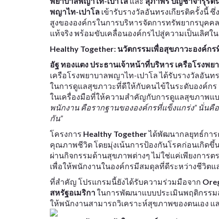
พยาบาลพญาไท-เปาโล
และ
สุภาพร บัญชาจารุรัต
พญาไท-เปาโล
เข้ารับรางวัลอันทรงเกียรติครั้งนี้
สูงขององค์กรในการบริหารจัดการทรัพยากรบุคคลแล
แท้จริง พร้อมขับเคลื่อนองค์กรไปสู่ความเป็นเลิศใ
Healthy Together: นวัตกรรมเพื่อสุขภาวะองค์กรที่ย
อัฐ ทองแตง ประธานเจ้าหน้าที่บริหาร เครือโรง
เครือโรงพยาบาลพญาไท-เปาโล ได้รับรางวัลอันทรงเก
ในการดูแลสุขภาวะที่ดีให้กับคนไข้ในระดับองค์กร
ในเครื่องมือที่ให้ความสำคัญกับการดูแลสุขภาพ
พนักงาน คือรากฐานขององค์กรที่แข็งแกร่ง” นั่นค
กัน”
โครงการ
Healthy Together
ได้พัฒนากลยุทธ์การ
คุณภาพชีวิต โดยมุ่งเน้นการป้องกันโรคก่อนเกิดขึ
ผ่านกิจกรรมด้านสุขภาพต่างๆ ไม่ใช่แค่เพียงการ
เพื่อให้พนักงานในองค์กรมีสมดุลที่ดีระหว่างชีวิ
ที่สำคัญ โปรแกรมนี้ยังได้รับความร่วมมือจาก
Oreg
สหรัฐอเมริกา
ในการพัฒนาแบบประเมินพฤติกรรมสุขภาว
ให้พนักงานสามารถวิเคราะห์สุขภาพของตนเอง แล