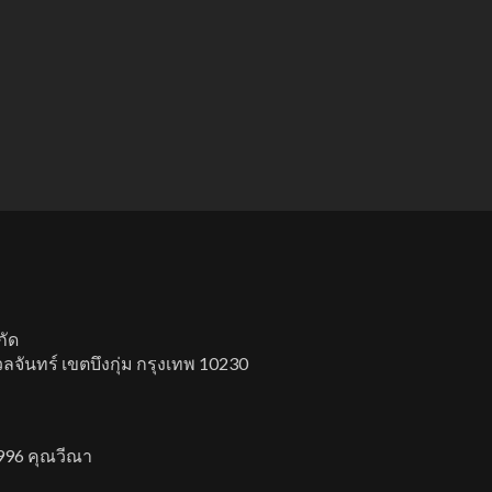
กัด
จันทร์ เขตบึงกุ่ม กรุงเทพ 10230
996 คุณวีณา