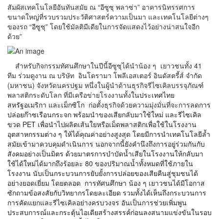
สัมผัสเทคโนโลยีอันทันสมัย ณ “อีซูซุ พลาซ่า” อาคารนิทรรศการ
ขนาดใหญ่ที่รวบรวมประวัติศาสตร์ความเป็นมา และเทคโนโลยีต่างๆ
ของรถ “อีซูซุ” โดยใช้มัลติมีเดียในการจัดแสดงไว้อย่างน่าสนใจอีก
ด้วย”
สำหรับกิจกรรมทัศนศึกษาในปีนี้อีซูซุได้นำน้อง ๆ เยาวชนทั้ง 41
ทีม ร่วมดูงาน ณ บริษัท อินโดรามา โพลีเอสเตอร์ อินดัสตรี้ส์ จำกัด
(มหาชน) จังหวัดนครปฐม หนึ่งในผู้นำด้านธุรกิจรีไซเคิลบรรจุภัณฑ์
พลาสติกระดับโลก ที่มีเครือข่ายโรงงานทั้ง
ในประเทศไทย
สหรัฐอเมริกา และเม็กซิโก
ก่อตั้งธุรกิจด้วยความมุ่งมั่นที่จะการ
ลดการ
ปล่อยก๊าซเรือนกระจก พร้อมนำของเสียกลับมาใช้ใหม่ และรีไซเคิล
ขวด
PET เพื่อนำไปผลิตเส้นใยหรือเม็ดพลาสติกเพื่อใช้ในโรงงาน
อุตสาหกรรมต่าง ๆ ให้ได้คุณค่าอย่างสูงสุด โดยมีการนำเทคโนโลยีล้ำ
สมัยเข้ามาควบคุมดำเนินการ นอกจากนี้ยังคำนึงถึงการอยู่ร่วมกันกับ
สังคมอย่างเป็นมิตร ด้วยมาตรการบำบัดน้ำเสียในโรงงานให้กลับมา
ใช้ได้ใหม่ได้มากถึงร้อยละ 80 ของปริมาณน้ำทั้งหมดที่ใช้ภายใน
โรงงาน นับเป็นกระบวนการยับยั้งการปล่อยของเสียคืนสู่ชุมชนได้
อย่างยอดเยี่ยม โดยตลอด การทัศนศึกษา น้อง ๆ เยาวชนได้มีโอกาส
ซักถามข้อสงสัยกับวิทยากรโดยละเอียด รวมทั้งได้เห็นถึงกระบวนการ
การคัดแยกและรีไซเคิลอย่างครบวงจร อันเป็นการช่วยเพิ่มพูน
ประสบการณ์และกระตุ้นไอเดียสร้างสรรค์ก่อนลงสนามแข่งขันในรอบ