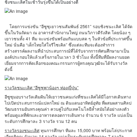
ชิงชนะเลิศในเช้าวันรุ่งขึ้นได้เป็นอย่างดี
โดยการแข่งขัน “อีซูซุเยาวชนสัมพันธ์ 2561” รอบชิงชนะเลิศ ได้จัด
ขึ้นในวันถัดมา ณ อาคารสำนักงานใหญ่ ถนนวิภาวดีรังสิต โดยน้อง ๆ
เยาวชนทั้ง 41 ทีม จะแข่งขันพร้อมกันแบบสด ๆ ในหัวข้อที่ประกาศขึ้น
ใหม่ นั่นคือ “เด็กไทยใส่ใจรีไซเคิล” ซึ่งแต่ละทีมจะต้องทำการ
สร้างสรรค์ผลงานที่นำประสบการณ์ที่ได้รับจากการทัศนศึกษามาเป็น
องค์ประกอบให้แล้วเสร็จภายในเวลา 3 ชั่วโมง ทั้งนี้ทีมที่มีผลงานยอด
เยี่ยมจากการคัดเลือกของคณะกรรมการผู้ทรงคุณวุฒิจะได้รับรางวัล
ดังนี้
รางวัลชนะเลิศ “อีซูซุพาน้องๆ ท่องญี่ปุ่น”
อีซูซุมอบรางวัลเติมฝันให้เยาวชนคนเก่งที่ชนะเลิศได้มีโอกาสเดินทาง
ไปเปิดประสบการณ์แปลกใหม่ ณ ดินแดนอาทิตย์อุทัย ที่ผสมผสานศิลป
วัฒนธรรมอันทรงคุณค่า ควบคู่ไปกับเทคโนโลยีล้ำสมัยได้อย่างลงตัว
พร้อมดูแลที่พักและอาหารตลอดการเดินทาง จำนวน 6 รางวัล แบ่งเป็น
ระดับการศึกษาละ 3 รางวัล รวม 12 คน
รางวัลรองชนะเลิศ
ทุนการศึกษา ทีมละ 15,000 บาท พร้อมโล่ประกาศ
เกียรติคุณ จำนวน 14 รางวัล แบ่งเป็นระดับการศึกษาละ 7 รางวัล