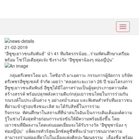
Toggle
navigati
21-02-2019
“อีซูซุเยาวชนสัมพันธ์” นำ 41 ทีมจิตรกรน้อย...ร่วมทัศนศึกษาเตรียม
พร้อม โชว์ไอเดียสุดเจ๋ง ชิงรางวัล “อีซูซุพาน้องๆ ท่องญี่ปุ่น”
กลุ่มตรีเพชรโดย มร. โทชิอากิ มาเอคาวะ กรรมการผู้จัดการ บริษัท
ตรีเพชรอีซูซุเซลส์ จำกัด เผยว่า “ตลอดระยะเวลา 26 ปี ของโครงการ
อีซูซุเยาวชนสัมพันธ์ อีซูซุได้มีโอกาสร่วมเป็นผู้จุดประกายความคิด
สร้างสรรค์ พร้อมปลุกพลังความดีแก่กลุ่มเยาวชนไทยในการร่วมกัน
รณรงค์ในประเด็นต่าง ๆ อย่างสม่ำเสมอ และพิเศษสำหรับทีมเยาวชน
ที่ผ่านเข้าสู่รอบชิงชนะเลิศ จะได้รับสิทธิ์ในการร่วม
กิจกรรม ทัศนศึกษาในสถานที่ที่น่าสนใจอันเป็นการเติมเต็มองค์ความ
รู้ในช่วงโค้งสุดท้ายก่อนการแข่งขันให้มีความพร้อมยิ่งขึ้น โดย
เยาวชนที่มีผลงานโดดเด่นยอดเยี่ยมจะได้รับรางวัล “อีซูซุพาน้อง ๆ
ท่องญี่ปุ่น” แพ็คเกจทัวร์สุดเอ็กซ์คลูซีฟที่จะนำเยาวชนมากความ
สามารถร่วมท่องเที่ยวไปในเมืองแห่งศิลปะวัฒนธรรม เลื่องชื่อ พร้อม