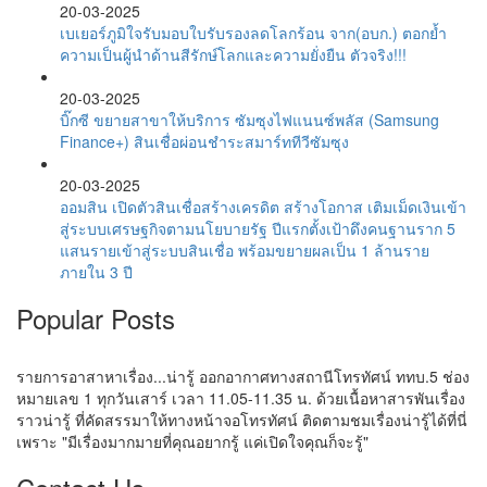
20-03-2025
เบเยอร์ภูมิใจรับมอบใบรับรองลดโลกร้อน จาก(อบก.) ตอกย้ำ
ความเป็นผู้นำด้านสีรักษ์โลกและความยั่งยืน ตัวจริง!!!
20-03-2025
บิ๊กซี ขยายสาขาให้บริการ ซัมซุงไฟแนนซ์พลัส (Samsung
Finance+) สินเชื่อผ่อนชำระสมาร์ททีวีซัมซุง
20-03-2025
ออมสิน เปิดตัวสินเชื่อสร้างเครดิต สร้างโอกาส เติมเม็ดเงินเข้า
สู่ระบบเศรษฐกิจตามนโยบายรัฐ ปีแรกตั้งเป้าดึงคนฐานราก 5
แสนรายเข้าสู่ระบบสินเชื่อ พร้อมขยายผลเป็น 1 ล้านราย
ภายใน 3 ปี
Popular Posts
รายการอาสาหาเรื่อง...น่ารู้ ออกอากาศทางสถานีโทรทัศน์ ททบ.5 ช่อง
หมายเลข 1 ทุกวันเสาร์ เวลา 11.05-11.35 น. ด้วยเนื้อหาสารพันเรื่อง
ราวน่ารู้ ที่คัดสรรมาให้ทางหน้าจอโทรทัศน์ ติดตามชมเรื่องน่ารู้ได้ที่นี่
เพราะ "มีเรื่องมากมายที่คุณอยากรู้ แค่เปิดใจคุณก็จะรู้"